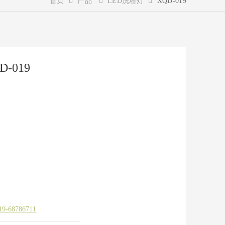
首页
产品
LED洗墙灯
XQD-019
D-019
19-68786711